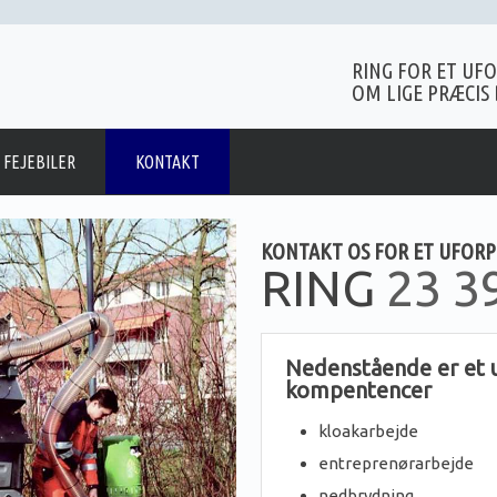
RING FOR ET UF
OM LIGE PRÆCIS
 FEJEBILER
KONTAKT
​KONTAKT OS FOR ET UFOR
​RING
23 3
Nedenstående er et u
kompentencer
kloakarbejde
entreprenørarbejde
nedbrydning