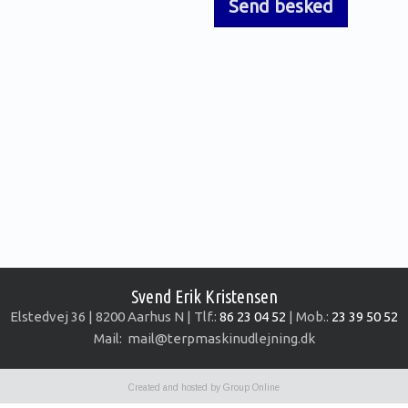
Svend Erik Kristensen
​Elstedvej 36 | 8200 Aarhus N | Tlf.:
86 23 04 52
| Mob.:
23 39 50 52
Mail: mail@terpmaskinudlejning.dk
Created and hosted by Group Online