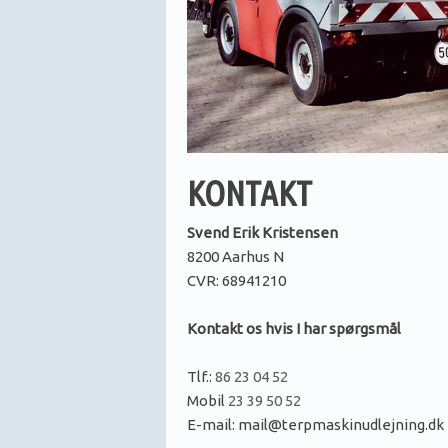
KONTAKT
Svend Erik Kristensen
8200 Aarhus N
CVR: 68941210
​Kontakt os hvis I har spørgsmål
Tlf.:
86 23 04 52
Mobil
23 39 50 52
E-mail: mail@terpmaskinudlejning.dk